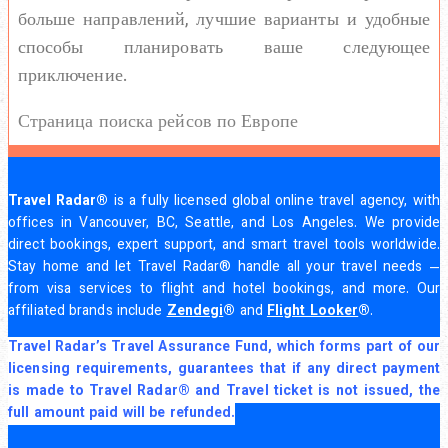
больше направлений, лучшие варианты и удобные
способы планировать ваше следующее
приключение.
Страница поиска рейсов по Европе
Travel Radar®
is a fully licensed global online travel agency, with
offices in Vancouver, BC, Seattle, and Los Angeles. We provide
direct bookings, expert support, and smart travel tools worldwide.
Stay home and let Travel Radar® handle all your travel needs —
from visa services to flight and hotel bookings, and more. Our
affiliated brands include
Zendegi
®
and
Flight Looker
®
.
Travel Radar’s Travel Assurance Fund, which forms part of our
licensing requirements, guarantees that if any direct payment
is made to Travel Radar® and Travel ticket is not issued, the
full amount paid will be refunded.