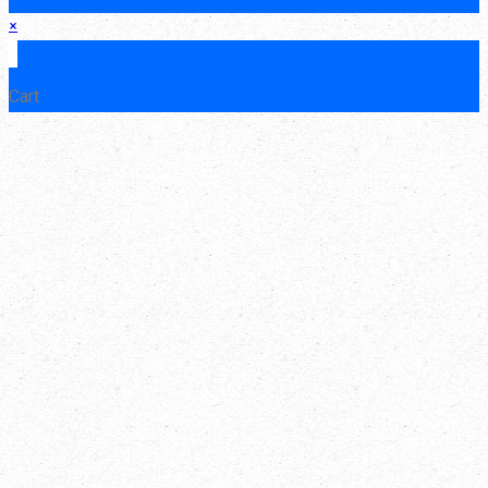
×
×
Cart