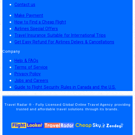
Contact us
Make Payment
How to Find a Cheap Flight
Airlines Special Offers
Travel Insurance Suitable for International Trips
Get Easy Refund For Airlines Delays & Cancellations
Company
Help & FAQs
Terms of Service
Privacy Policy
Jobs and Careers
Guide to Flight Security Rules in Canada and the U.S.
Travel Radar ® - Fully Licensed Global Online Travel Agency providing
trusted and affordable travel solutions through its brands.